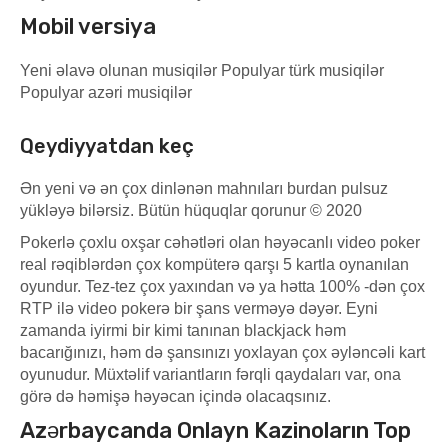
Mоbil vеrsiyа
Yeni əlavə olunan musiqilər Populyar türk musiqilər
Populyar azəri musiqilər
Qeydiyyatdan keç
Ən yeni və ən çox dinlənən mahnıları burdan pulsuz
yükləyə bilərsiz. Bütün hüquqlar qorunur © 2020
Pokerlə çoxlu oxşar cəhətləri olan həyəcanlı video poker
real rəqiblərdən çox kompüterə qarşı 5 kartla oynanılan
oyundur. Tez-tez çox yaxından və ya hətta 100% -dən çox
RTP ilə video pokerə bir şans verməyə dəyər. Eyni
zamanda iyirmi bir kimi tanınan blackjack həm
bacarığınızı, həm də şansınızı yoxlayan çox əyləncəli kart
oyunudur. Müxtəlif variantların fərqli qaydaları var, ona
görə də həmişə həyəcan içində olacaqsınız.
Azərbaycanda Onlayn Kazinoların Top