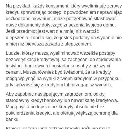
Na przykład, każdy konsument, który wyeliminuje zerowy
kredyt, sprawdzając postęp, z powodzeniem naprawiając
uszkodzone akwarium, może potrzebować sflashować
nowe dokumenty dotyczące znaczenia twojego domu.
Jeśli przedmiot jest wart nie mniej niż wartość
ulepszenia, zdarza się, że jesteś podatny na wydanie nie
mniej niż pierwsza zasada z ulepszeniem.
Ludzie, którzy muszą wyeliminować wszelkie postępy
bez weryfikacji kredytowej, są zachęcani do studiowania
instytucji bankowych i posiadania osoby z niższymi
cenami. Muszą również być świadomi, że te kredyty
mogą wpłynąć na wyniki z twoim kredytem w przypadku,
gdy spóźnisz się z kredytem lub przegapisz wydatki.
Aby zapobiec następującym zagrożeniom, odkryj
starodawny kredyt bankowy lub nawet kartę kredytową.
Mogą być albo lepsze niż kredyty absolutnie bez
potwierdzenia kredytu, ale oferują większą ochronę dla
banku.
Istnieją jeszcze inne rodzaje kredytu, jeśli nie masz