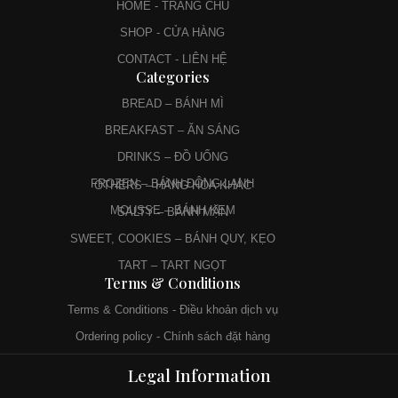
HOME - TRANG CHỦ
SHOP - CỬA HÀNG
CONTACT - LIÊN HỆ
Categories
BREAD – BÁNH MÌ
BREAKFAST – ĂN SÁNG
DRINKS – ĐỒ UỐNG
FROZEN – BÁNH ĐÔNG LẠNH
OTHERS – HÀNG HÓA KHÁC
MOUSSE – BÁNH KEM
SALTY – BÁNH MẶN
SWEET, COOKIES – BÁNH QUY, KẸO
TART – TART NGỌT
Terms & Conditions
Terms & Conditions - Điều khoản dịch vụ
Ordering policy - Chính sách đặt hàng
Privacy policy - Chính sách bảo mật
Legal Information