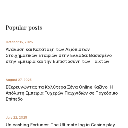
Popular posts
October 15, 2025
Ανάλυση και Κατάταξη των Αξιόπιστων
Στοιχηματικών Εταιριών στην Ελλάδα: Βασισμένο
στην Εμπειρία και την Εμπιστοσύνη των Παικτών
August 27, 2025
Εξερευνώντας τα Καλύτερα Ξένα Online Καζίνο: Η
Απόλυτη Εμπειρία Τυχερών Παιχνιδιών σε Παγκόσμιο
Επίπεδο
July 22, 2025
Unleashing Fortunes: The Ultimate log in Casino play