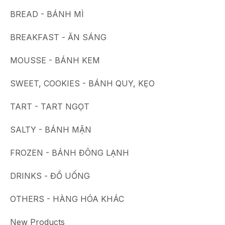
BREAD - BÁNH MÌ
BREAKFAST - ĂN SÁNG
MOUSSE - BÁNH KEM
SWEET, COOKIES - BÁNH QUY, KẸO
TART - TART NGỌT
SALTY - BÁNH MẶN
FROZEN - BÁNH ĐÔNG LẠNH
DRINKS - ĐỒ UỐNG
OTHERS - HÀNG HÓA KHÁC
New Products