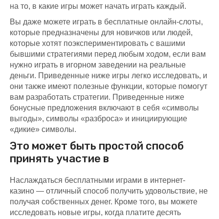
на то, в какие игры может начать играть каждый.
Вы даже можете играть в бесплатные онлайн-слоты,
которые предназначены для новичков или людей,
которые хотят поэкспериментировать с вашими
бывшими стратегиями перед любым ходом, если вам
нужно играть в игорном заведении на реальные
деньги. Приведенные ниже игры легко исследовать, и
они также имеют полезные функции, которые помогут
вам разработать стратегии. Приведенные ниже
бонусные предложения включают в себя «символы
выгоды», символы «разброса» и инициирующие
«дикие» символы.
Это может быть простой способ
принять участие в
Наслаждаться бесплатными играми в интернет-
казино — отличный способ получить удовольствие, не
получая собственных денег. Кроме того, вы можете
исследовать новые игры, когда платите десять