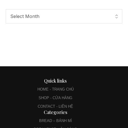
Quick links
HOME - TRANG CHỦ
SHOP - CỬA HÀNG
CONTACT - LIÊN HỆ
Categories
BREAD – BÁNH MÌ