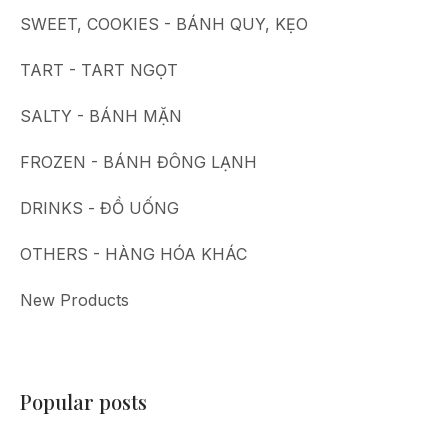
SWEET, COOKIES - BÁNH QUY, KẸO
TART - TART NGỌT
SALTY - BÁNH MẶN
FROZEN - BÁNH ĐÔNG LẠNH
DRINKS - ĐỒ UỐNG
OTHERS - HÀNG HÓA KHÁC
New Products
Popular posts