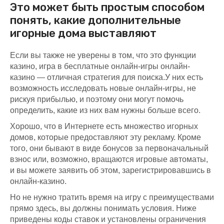
Это может быть простым способом
понять, какие дополнительные
игорные дома выставляют
Если вы также не уверены в том, что это функции
казино, игра в бесплатные онлайн-игры онлайн-
казино — отличная стратегия для поиска.У них есть
возможность исследовать новые онлайн-игры, не
рискуя прибылью, и поэтому они могут помочь
определить, какие из них вам нужны больше всего.
Хорошо, что в Интернете есть множество игорных
домов, которые предоставляют эту рекламу. Кроме
того, они бывают в виде бонусов за первоначальный
взнос или, возможно, вращаются игровые автоматы,
и вы можете заявить об этом, зарегистрировавшись в
онлайн-казино.
Но не нужно тратить время на игру с преимуществами
прямо здесь, вы должны понимать условия. Ниже
приведены коды ставок и установлены ограничения