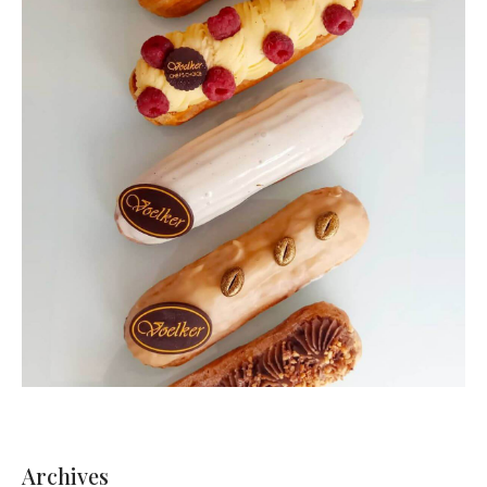
Archives