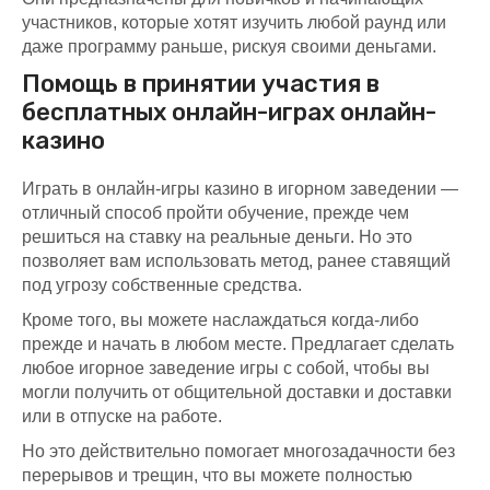
участников, которые хотят изучить любой раунд или
даже программу раньше, рискуя своими деньгами.
Помощь в принятии участия в
бесплатных онлайн-играх онлайн-
казино
Играть в онлайн-игры казино в игорном заведении —
отличный способ пройти обучение, прежде чем
решиться на ставку на реальные деньги. Но это
позволяет вам использовать метод, ранее ставящий
под угрозу собственные средства.
Кроме того, вы можете наслаждаться когда-либо
прежде и начать в любом месте. Предлагает сделать
любое игорное заведение игры с собой, чтобы вы
могли получить от общительной доставки и доставки
или в отпуске на работе.
Но это действительно помогает многозадачности без
перерывов и трещин, что вы можете полностью