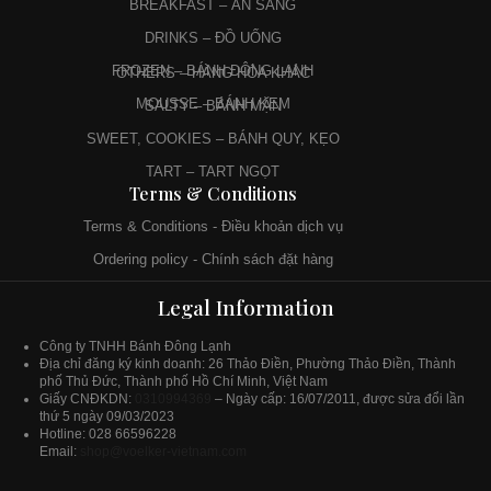
BREAKFAST – ĂN SÁNG
DRINKS – ĐỒ UỐNG
FROZEN – BÁNH ĐÔNG LẠNH
OTHERS – HÀNG HÓA KHÁC
MOUSSE – BÁNH KEM
SALTY – BÁNH MẶN
SWEET, COOKIES – BÁNH QUY, KẸO
TART – TART NGỌT
Terms & Conditions
Terms & Conditions - Điều khoản dịch vụ
Ordering policy - Chính sách đặt hàng
Privacy policy - Chính sách bảo mật
Legal Information
Công ty TNHH Bánh Đông Lạnh
Địa chỉ đăng ký kinh doanh: 26 Thảo Điền, Phường Thảo Điền, Thành
phố Thủ Đức, Thành phố Hồ Chí Minh, Việt Nam
Giấy
CNĐKDN:
0310994369
– Ngày cấp: 16/07/2011, được sửa đổi lần
thứ 5 ngày 09/03/2023
Hotline: 028 66596228
Email:
shop@voelker-vietnam.com