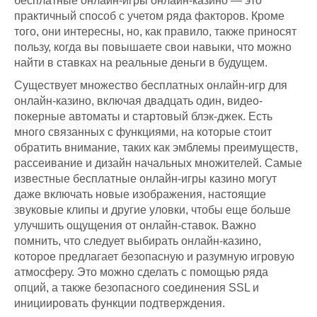
бесплатные онлайн-игры онлайн-казино — это
практичный способ с учетом ряда факторов. Кроме
того, они интересны, но, как правило, также приносят
пользу, когда вы повышаете свои навыки, что можно
найти в ставках на реальные деньги в будущем.
Существует множество бесплатных онлайн-игр для
онлайн-казино, включая двадцать один, видео-
покерные автоматы и стартовый блэк-джек. Есть
много связанных с функциями, на которые стоит
обратить внимание, таких как эмблемы преимуществ,
рассеивание и дизайн начальных множителей. Самые
известные бесплатные онлайн-игры казино могут
даже включать новые изображения, настоящие
звуковые клипы и другие уловки, чтобы еще больше
улучшить ощущения от онлайн-ставок. Важно
помнить, что следует выбирать онлайн-казино,
которое предлагает безопасную и разумную игровую
атмосферу. Это можно сделать с помощью ряда
опций, а также безопасного соединения SSL и
инициировать функции подтверждения.