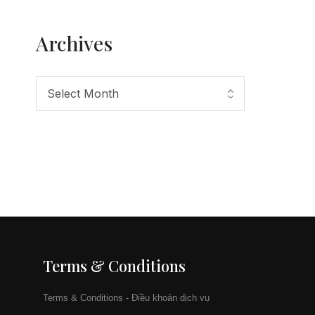
Archives
Terms & Conditions
Terms & Conditions - Điều khoản dịch vụ