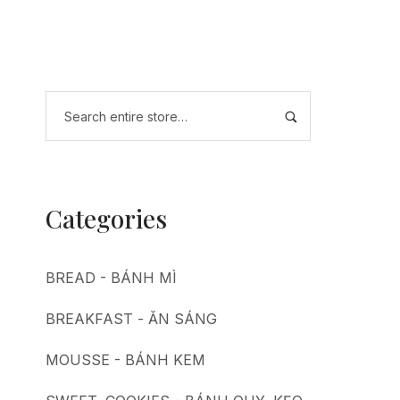
Categories
BREAD - BÁNH MÌ
BREAKFAST - ĂN SÁNG
MOUSSE - BÁNH KEM