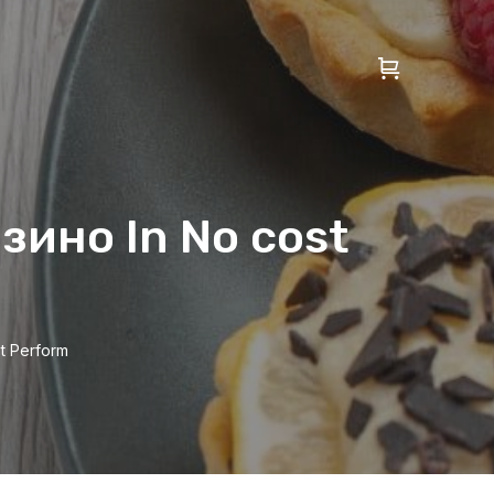
зино In No cost
t Perform