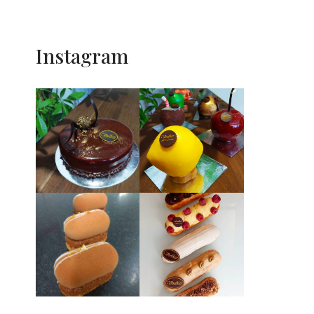
Instagram