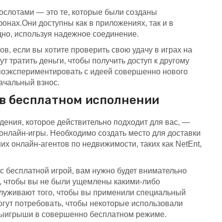
ослотами — это те, которые были созданы
онах.Они доступны как в приложениях, так и в
одно, используя надежное соединение.
ов, если вы хотите проверить свою удачу в играх на
ут тратить деньги, чтобы получить доступ к другому
 поэкспериментировать с идеей совершенно нового
ачальный взнос.
 в бесплатном исполнении
дения, которое действительно подходит для вас, —
 онлайн-игры. Необходимо создать место для доставки
их онлайн-агентов по недвижимости, таких как NetEnt,
 с бесплатной игрой, вам нужно будет внимательно
х, чтобы вы не были ущемлены какими-либо
служивают того, чтобы вы применили специальный
могут потребовать, чтобы некоторые использовали
выигрыши в совершенно бесплатном режиме.