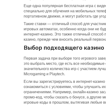
Еще одна популярная бесплатная игра с виде
специально для обучения на мобильных телеф
портативном движке, и могут работать где уг
Такие ставки — отличный способ для участник
игровых автоматах, особенно когда они не буд
интернет-казино. Это также отличный способ
казино, прежде чем вносить реальный первон
Выбор подходящего казино
Первая задача при выборе того игрового заве
это выбрать место, где есть все необходимые
значительного количества игр с участием лучш
Microgaming и Playtech.
Если вы зарегистрируетесь в интернет-казино
ознакомиться с условиями, чтобы улучшить и
ограничениями. Например, онлайн-казино за
промо-код, чтобы сказать о бонусе, а другие 
игровые коды в прошлом, вытягивая любые 