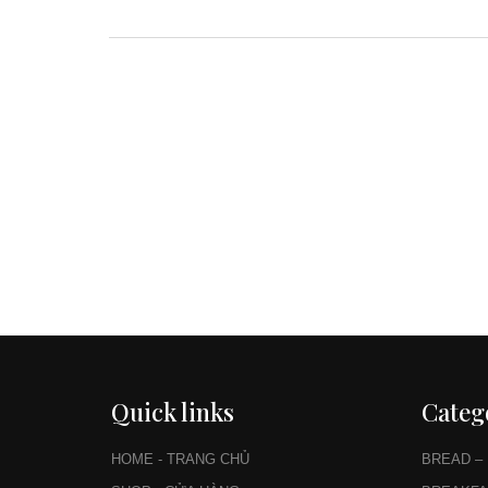
Quick links
Categ
HOME - TRANG CHỦ
BREAD –