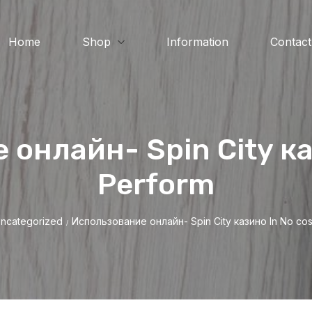
Home
Shop
Information
Contact
онлайн- Spin City ка
Perform
ncategorized
Использование онлайн- Spin City казино In No cos
/