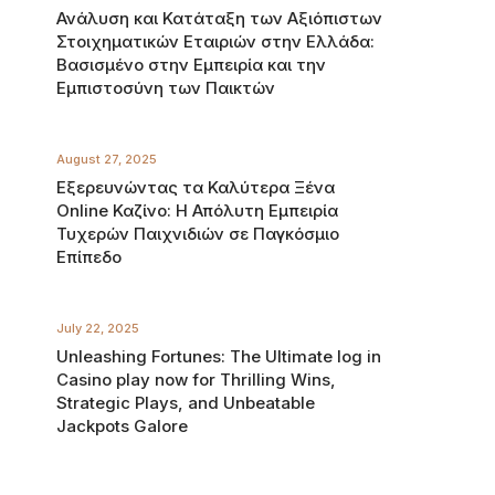
Ανάλυση και Κατάταξη των Αξιόπιστων
Στοιχηματικών Εταιριών στην Ελλάδα:
Βασισμένο στην Εμπειρία και την
Εμπιστοσύνη των Παικτών
August 27, 2025
Εξερευνώντας τα Καλύτερα Ξένα
Online Καζίνο: Η Απόλυτη Εμπειρία
Τυχερών Παιχνιδιών σε Παγκόσμιο
Επίπεδο
July 22, 2025
Unleashing Fortunes: The Ultimate log in
Casino play now for Thrilling Wins,
Strategic Plays, and Unbeatable
Jackpots Galore