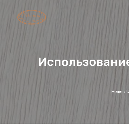
Использование 
Home
U
/