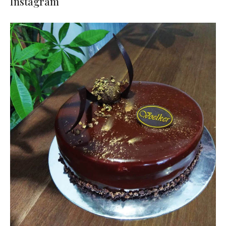
Instagram