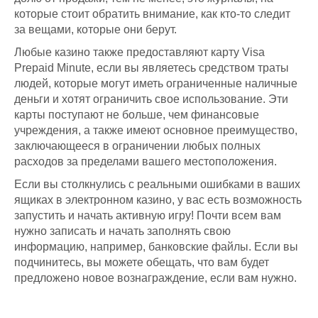
которые стоит обратить внимание, как кто-то следит
за вещами, которые они берут.
Любые казино также предоставляют карту Visa
Prepaid Minute, если вы являетесь средством траты
людей, которые могут иметь ограниченные наличные
деньги и хотят ограничить свое использование. Эти
карты поступают не больше, чем финансовые
учреждения, а также имеют основное преимущество,
заключающееся в ограничении любых полных
расходов за пределами вашего местоположения.
Если вы столкнулись с реальными ошибками в ваших
ящиках в электронном казино, у вас есть возможность
запустить и начать активную игру! Почти всем вам
нужно записать и начать заполнять свою
информацию, например, банковские файлы. Если вы
подчинитесь, вы можете обещать, что вам будет
предложено новое вознаграждение, если вам нужно.