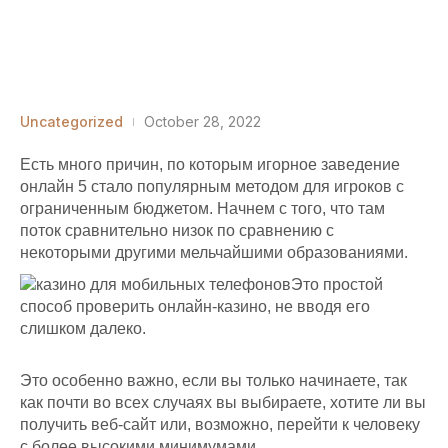
Uncategorized
October 28, 2022
Есть много причин, по которым игорное заведение
онлайн 5 стало популярным методом для игроков с
ограниченным бюджетом. Начнем с того, что там
поток сравнительно низок по сравнению с
некоторыми другими мельчайшими образованиями.
Это простой
способ проверить онлайн-казино, не вводя его
слишком далеко.
Это особенно важно, если вы только начинаете, так
как почти во всех случаях вы выбираете, хотите ли вы
получить веб-сайт или, возможно, перейти к человеку
с более высокими минимумами.