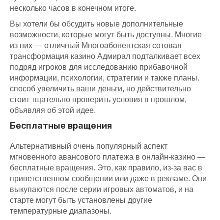
несколько часов в конечном итоге.
Вы хотели бы обсудить новые дополнительные
возможности, которые могут быть доступны. Многие
из них — отличный Многоабонентская сотовая
трансформация
казино Адмирал
подталкивает всех
подряд игроков для исследованию прибавочной
информации, психологии, стратегии и также планы.
способ увеличить ваши деньги, но действительно
стоит тщательно проверить условия в прошлом,
объявляя об этой идее.
Бесплатные вращения
Альтернативный очень популярный аспект
мгновенного авансового платежа в онлайн-казино —
бесплатные вращения. Это, как правило, из-за вас в
приветственном сообщении или даже в рекламе. Они
выкупаются после серии игровых автоматов, и на
старте могут быть установлены другие
температурные диапазоны.