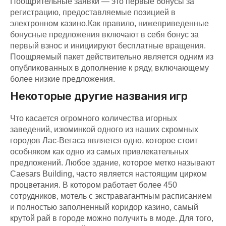
Поощрительные заявки — это первые бонусы за
регистрацию, предоставляемые позицией в
электронном казино.Как правило, нижеприведенные
бонусные предложения включают в себя бонус за
первый взнос и инициируют бесплатные вращения.
Поощряемый пакет действительно является одним из
опубликованных в дополнение к ряду, включающему
более низкие предложения.
Некоторые другие названия игр
Что касается огромного количества игорных
заведений, изюминкой одного из наших скромных
городов Лас-Вегаса является одно, которое стоит
особняком как одно из самых привлекательных
предложений. Любое здание, которое метко называют
Caesars Building, часто является настоящим цирком
процветания. В котором работает более 450
сотрудников, мотель с экстравагантным расписанием
и полностью заполненный коридор казино, самый
крутой рай в городе можно получить в моде. Для того,