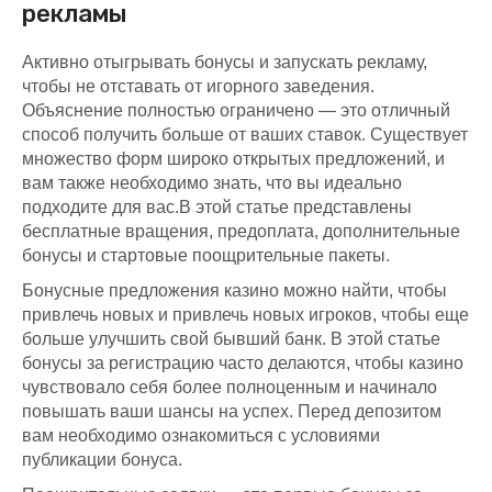
рекламы
Активно отыгрывать бонусы и запускать рекламу,
чтобы не отставать от игорного заведения.
Объяснение полностью ограничено — это отличный
способ получить больше от ваших ставок. Существует
множество форм широко открытых предложений, и
вам также необходимо знать, что вы идеально
подходите для вас.В этой статье представлены
бесплатные вращения, предоплата, дополнительные
бонусы и стартовые поощрительные пакеты.
Бонусные предложения казино можно найти, чтобы
привлечь новых и привлечь новых игроков, чтобы еще
больше улучшить свой бывший банк. В этой статье
бонусы за регистрацию часто делаются, чтобы казино
чувствовало себя более полноценным и начинало
повышать ваши шансы на успех. Перед депозитом
вам необходимо ознакомиться с условиями
публикации бонуса.