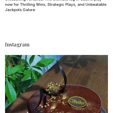
now for Thrilling Wins, Strategic Plays, and Unbeatable
Jackpots Galore
Instagram