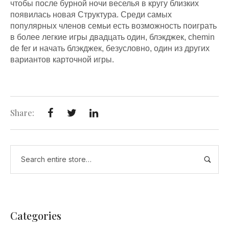
чтобы после бурной ночи веселья в кругу близких
появилась новая Структура. Среди самых
популярных членов семьи есть возможность поиграть
в более легкие игры двадцать один, блэкджек, chemin
de fer и начать блэкджек, безусловно, один из других
вариантов карточной игры.
Share:
Categories