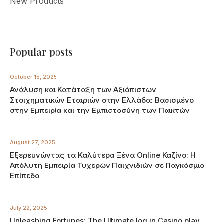
New Products
Popular posts
October 15, 2025
Ανάλυση και Κατάταξη των Αξιόπιστων
Στοιχηματικών Εταιριών στην Ελλάδα: Βασισμένο
στην Εμπειρία και την Εμπιστοσύνη των Παικτών
August 27, 2025
Εξερευνώντας τα Καλύτερα Ξένα Online Καζίνο: Η
Απόλυτη Εμπειρία Τυχερών Παιχνιδιών σε Παγκόσμιο
Επίπεδο
July 22, 2025
Unleashing Fortunes: The Ultimate log in Casino play