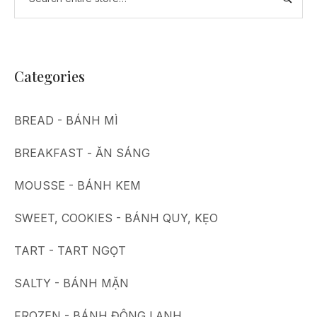
Categories
BREAD - BÁNH MÌ
BREAKFAST - ĂN SÁNG
MOUSSE - BÁNH KEM
SWEET, COOKIES - BÁNH QUY, KẸO
TART - TART NGỌT
SALTY - BÁNH MẶN
FROZEN - BÁNH ĐÔNG LẠNH