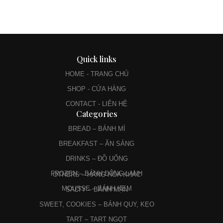
Quick links
HOME - TRANG CHỦ
SHOP - CỬA HÀNG
CONTACT - LIÊN HỆ
Categories
BREAD – BÁNH MÌ
BREAKFAST – ĂN SÁNG
DRINKS – ĐỒ UỐNG
FROZEN – BÁNH ĐÔNG LẠNH
OTHERS – HÀNG HÓA KHÁC
MOUSSE – BÁNH KEM
SALTY – BÁNH MẶN
SWEET, COOKIES – BÁNH QUY, KẸO
TART – TART NGỌT