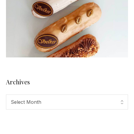
Archives