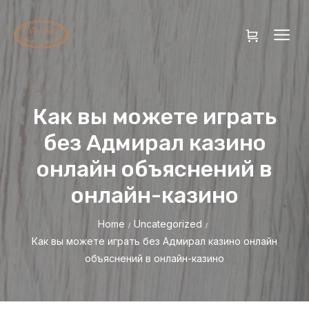
Как вы можете играть
без Адмирал казино
онлайн объяснений в
онлайн-казино
Home
Uncategorized
/
/
Как вы можете играть без Адмирал казино онлайн
объяснений в онлайн-казино