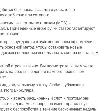
добится безопасная ссылка и достаточно
сле таблетки или сотового.
янским экспертом по ставкам (MGA) и
GC). Приведенные ниже ручки ставок гарантируют,
ет-казино.
 которые нуждаются в художественном оформлении.
ть основной метод, чтобы остановить новые
ы должны полностью использовать советы по ставкам,
тной игрой в казино. Вы посмотрите, и вы можете
грать на реальные деньги намного проще, чем
мле.
о индивидуальному заказу. Любая публикация
а этого циркуляра.
о. У них есть расширенный слот, и поэтому они
 часто задаваемых вопросов имеет правильную
ирует с беспокойства в течение бесконечных недель