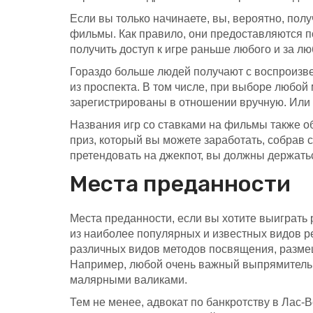
Если вы только начинаете, вы, вероятно, пол
фильмы. Как правило, они предоставляются 
получить доступ к игре раньше любого и за лю
Гораздо больше людей получают с воспроизве
из проспекта. В том числе, при выборе любой
зарегистрированы в отношении вручную. Или
Названия игр со ставками на фильмы также 
приз, который вы можете заработать, собрав с
претендовать на джекпот, вы должны держать
Места преданности
Места преданности, если вы хотите выиграть
из наиболее популярных и известных видов ре
различных видов методов посвящения, разме
Например, любой очень важный выпрямитель 
малярными валиками.
Тем не менее, адвокат по банкротству в Лас-