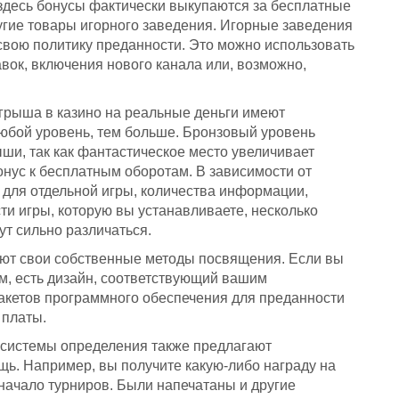
 здесь бонусы фактически выкупаются за бесплатные
угие товары игорного заведения. Игорные заведения
свою политику преданности. Это можно использовать
вок, включения нового канала или, возможно,
рыша в казино на реальные деньги имеют
бой уровень, тем больше. Бронзовый уровень
и, так как фантастическое место увеличивает
онус к бесплатным оборотам. В зависимости от
 для отдельной игры, количества информации,
ти игры, которую вы устанавливаете, несколько
ут сильно различаться.
ют свои собственные методы посвящения. Если вы
м, есть дизайн, соответствующий вашим
акетов программного обеспечения для преданности
 платы.
е системы определения также предлагают
ь. Например, вы получите какую-либо награду на
начало турниров. Были напечатаны и другие