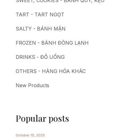
SWEET, COOKIES - BÁNH QUY, KẸO
TART - TART NGỌT
SALTY - BÁNH MẶN
FROZEN - BÁNH ĐÔNG LẠNH
DRINKS - ĐỒ UỐNG
OTHERS - HÀNG HÓA KHÁC
New Products
Popular posts
October 15, 2025