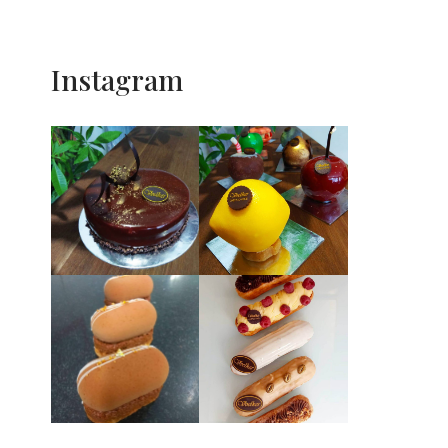
Instagram