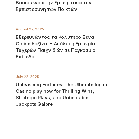
Βασισμένο στην Εμπειρία και την
Εμπιστοσύνη των Παικτών
August 27, 2025
Εξερευνώντας τα Καλύτερα Ξένα
Online Καζίνο: Η Απόλυτη Εμπειρία
Τυχερών Παιχνιδιών σε Παγκόσμιο
Επίπεδο
July 22, 2025
Unleashing Fortunes: The Ultimate log in
Casino play now for Thrilling Wins,
Strategic Plays, and Unbeatable
Jackpots Galore