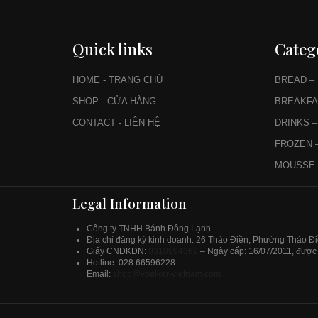
Quick links
Categ
HOME - TRANG CHỦ
BREAD –
SHOP - CỬA HÀNG
BREAKFA
CONTACT - LIÊN HỆ
DRINKS 
FROZEN 
MOUSSE 
Legal Information
Công ty TNHH Bánh Đông Lạnh
Địa chỉ đăng ký kinh doanh: 26 Thảo Điền, Phường Thảo Đ
Giấy
CNĐKDN:
0310994369
– Ngày cấp: 16/07/2011, được 
Hotline: 028 66596228
Email:
shop@voelker-vietnam.com