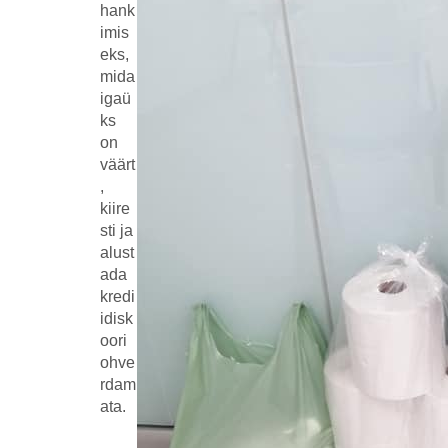
hank
imis
eks,
mida
igaü
ks
on
väärt
,
kiire
sti ja
alust
ada
kredi
idisk
oori
ohve
rdam
ata.