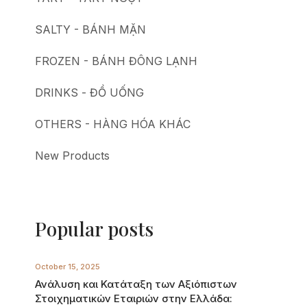
SALTY - BÁNH MẶN
FROZEN - BÁNH ĐÔNG LẠNH
DRINKS - ĐỒ UỐNG
OTHERS - HÀNG HÓA KHÁC
New Products
Popular posts
October 15, 2025
Ανάλυση και Κατάταξη των Αξιόπιστων
Στοιχηματικών Εταιριών στην Ελλάδα: