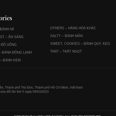
ories
CATEGORIES
OTHERS – HÀNG HÓA KHÁC
 BÁNH MÌ
SALTY – BÁNH MẶN
ST – ĂN SÁNG
SWEET, COOKIES – BÁNH QUY, KẸO
– ĐỒ UỐNG
TART – TART NGỌT
– BÁNH ĐÔNG LẠNH
– BÁNH KEM
iền, Thành phố Thủ Đức, Thành phố Hồ Chí Minh, Việt Nam
sửa đổi lần thứ 5 ngày 09/03/2023