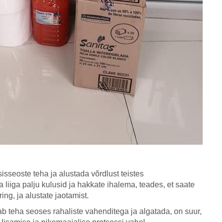
isseoste teha ja alustada võrdlust teistes
a liiga palju kulusid ja hakkate ihalema, teades, et saate
ring, ja alustate jaotamist.
saab teha seoses rahaliste vahenditega ja algatada, on suur,