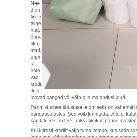
Nee
d on
finan
tslae
nud,
õnne
liku
mad,
urpri
s
hoia
vad
kredi
iti ja
loovad pangad või võib-olla majandusliidud.
Parim viis hea täiustuse leidmiseks on vähemalt s
pangaasutustes. See võib kinnitada, et te ei kulut
kapitali, mis on teie jaoks isiklikult parim investee
Kui kiiresti krediit välja tuleb: tempo, kus seda 