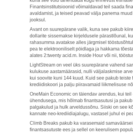
kuna see võib tähendada kogu erinevust esmase l
Finantsinstitutsioonid võimaldavad teil saada fi
avaldamist, ja teised peavad välja panema muud
jooksul.
Avant on suurepärane valik, kuna see pakub kiiret 
dollarite sissemakse kirjeldusele pärastlõunal, k
rahasumma avatakse alles järgmisel tööstusõhtul,
pea te elektrooniliselt pöidlaga ja hakkama tõe
alates 2:twenty acid.m. Inside Hour või nii, tööst
LightStream on veel üks suurepärane vahend sarn
kulukuse aastamäärasid, nulli väljalaskmise arvei
kui soovite kuni 144 kuud. Kuid see pakub teiste 
krediidiskoori ja palju piiravamaid liikmelisuse n
OneMain Economic on täiendav arendus, kui teil o
ühendusega, mis hõlmab finantsasutusi ja pakub
palgakulud ja hulk arveldussõnu. Siiski on see kõ
kannate neo-krediidiajalugu, vastasel juhul ei pea 
Climb Breaks pakub ka varasemaid samaväärseid ö
finantsasutuste ees ja sellel on keerulisem popul