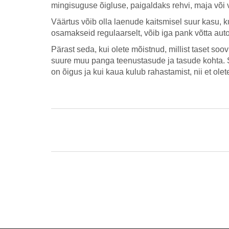
mingisuguse õigluse, paigaldaks rehvi, maja või v
Väärtus võib olla laenude kaitsmisel suur kasu, k
osamakseid regulaarselt, võib iga pank võtta aut
Pärast seda, kui olete mõistnud, millist taset soov
suure muu panga teenustasude ja tasude kohta. Saa
on õigus ja kui kaua kulub rahastamist, nii et olet