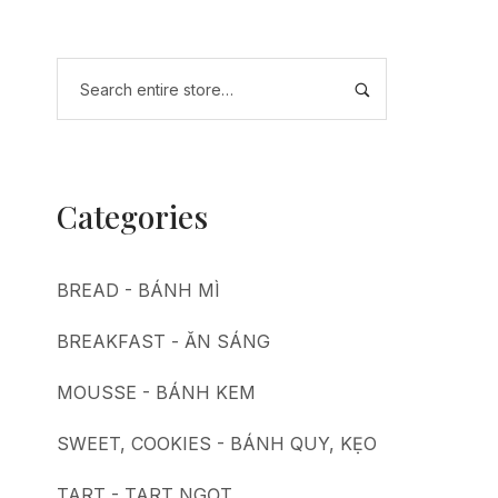
Categories
BREAD - BÁNH MÌ
BREAKFAST - ĂN SÁNG
MOUSSE - BÁNH KEM
SWEET, COOKIES - BÁNH QUY, KẸO
TART - TART NGỌT