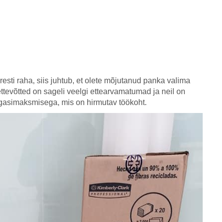
iresti raha, siis juhtub, et olete mõjutanud panka valima
ttevõtted on sageli veelgi ettearvamatumad ja neil on
gasimaksmisega, mis on hirmutav töökoht.