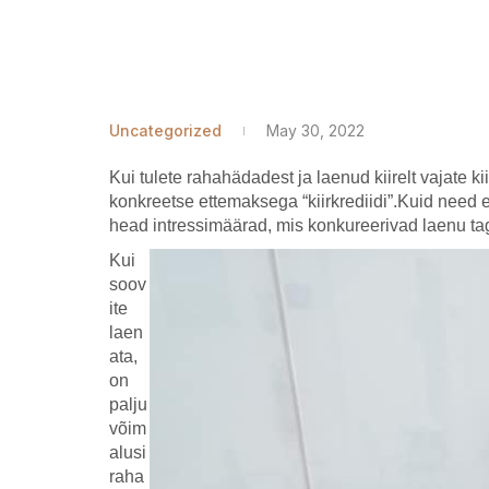
Uncategorized
May 30, 2022
Kui tulete rahahädadest ja
laenud kiirelt
vajate ki
konkreetse ettemaksega “kiirkrediidi”.Kuid need e
head intressimäärad, mis konkureerivad laenu ta
Kui
soov
ite
laen
ata,
on
palju
võim
alusi
raha