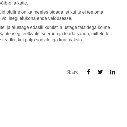
õib-olla katte.
uid oluline on ka meeles pidada, et kui te ei tee oma
o või isegi elukoha enda valdusesse.
ite, ja alustage edasiliikumist, alustage faktidega kolme
te isegi eelkvalifitseeruda ja teada saada, millele teil
e teadlik, kui palju soovite iga kuu maksta.
Share: