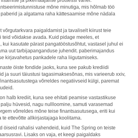
isamise ja pikemaajalise protsessi vahel.
nantseerimistunnistuse mõne minutiga, mis hõlmab töö
 paberid ja algatama raha kättesaamise mõne nädala
võrgutarkvara paigaldamist ja tavaliselt kiirust teie
ui teid võidakse avada. Kuid pidage meeles, et
 kui kasutate pärast pangatööstusõhtut, vastasel juhul ei
stama uut tarbijapanganduse juhendit. paberimajandus
use kirjavahetus pankadele raha liigutamiseks.
aste öiste fondide jaoks, kuna see pakub krediidi
d ja suuri täiustusi tagasimaksesõnas, mis varieerub xxiv,
finantsasutustega võrreldes negatiivseid külgi, paremat
õudeid.
n halb krediit, kuna see ehitati peamise vastastikuse
 palju hüvesid, nagu nullloomine, samuti varasemad
rgem võrreldes mõne teise finantsasutusega, eriti kui
te ettevõtte allkirjastajaga koolitama.
iseid rahalisi vahendeid, kuid The Spring on teiste
aarsusravi. Lisaks on vaja, et keegi paigaldaks