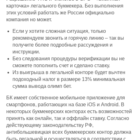
карточка» легального букмекера. Без выполнения
этих условий работать же России официально
компания но может.
Если у хотите сложная ситуация, только
рекомендуем звонить и горячую линию – так вы
получите более подробные рассуждения и
инструкции.
Без следования процедуры верификации вы не
сможете пополнить счет и сделано ставку.
Из выигрыша в легальной конторе будет вычтен
подоходный налог в размере 13%
минимальная
сумма вывода олимп бет
.
БК имеет собственное мобильное приложение для
смартфонов, работающих на базе iOS и Android. В
некоторых букмекерских конторах есть возможностей
принять как онлайн, так и оффлайн ставку. Согласно
действующему законодательству РФ,
антибольшевицкая всех букмекерских контор должна
быть легальной и осуществляться в соответствии с