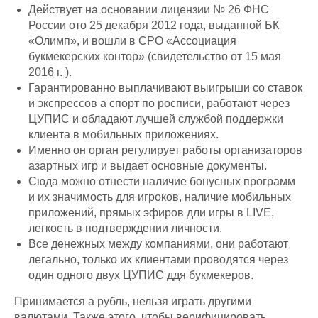
Действует на основании лицензии № 26 ФНС
России ото 25 декабря 2012 года, выданной БК
«Олимп», и вошли в СРО «Ассоциация
букмекерских контор» (свидетельство от 15 мая
2016 г. ).
Гарантированно выплачивают выигрыши со ставок
и экспрессов а спорт по росписи, работают через
ЦУПИС и обладают лучшей службой поддержки
клиента в мобильных приложениях.
Именно он орган регулирует работы организаторов
азартных игр и выдает основные документы.
Сюда можно отнести наличие бонусных программ
и их значимость для игроков, наличие мобильных
приложений, прямых эфиров дли игры в LIVE,
легкость в подтверждении личности.
Все денежных между компаниями, они работают
легально, только их клиентами проводятся через
один одного двух ЦУПИС ддя букмекеров.
Принимается а рубль, нельзя играть другими
валютами. Также этого, чтобы верифицировать