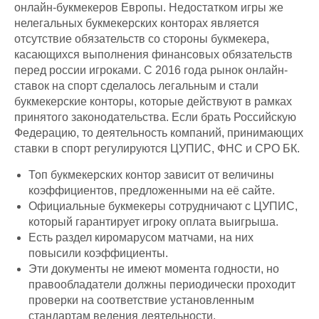
онлайн-букмекеров Европы. Недостатком игры же
нелегальных букмекерских конторах является
отсутствие обязательств со стороны букмекера,
касающихся выполнения финансовых обязательств
перед россии игроками. С 2016 года рынок онлайн-
ставок на спорт сделалось легальным и стали
букмекерские конторы, которые действуют в рамках
принятого законодательства. Если брать Российскую
Федерацию, то деятельность компаний, принимающих
ставки в спорт регулируются ЦУПИС, ФНС и СРО БК.
Топ букмекерских контор зависит от величины
коэффициентов, предложенными на её сайте.
Официальные букмекеры сотрудничают с ЦУПИС,
который гарантирует игроку оплата выигрыша.
Есть раздел киромарусом матчами, на них
повысили коэффициенты.
Эти документы не имеют момента годности, но
правообладатели должны периодически проходит
проверки на соответствие установленным
стандартам ведения деятельности.