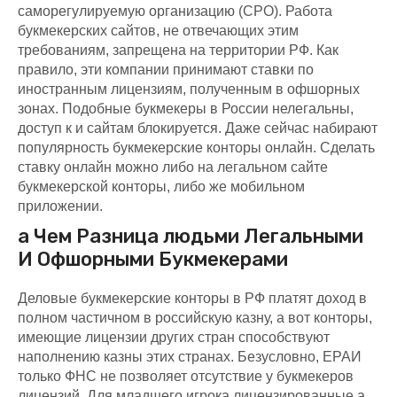
саморегулируемую организацию (СРО). Работа
букмекерских сайтов, не отвечающих этим
требованиям, запрещена на территории РФ. Как
правило, эти компании принимают ставки по
иностранным лицензиям, полученным в офшорных
зонах. Подобные букмекеры в России нелегальны,
доступ к и сайтам блокируется. Даже сейчас набирают
популярность букмекерские конторы онлайн. Сделать
ставку онлайн можно либо на легальном сайте
букмекерской конторы, либо же мобильном
приложении.
а Чем Разница людьми Легальными
И Офшорными Букмекерами
Деловые букмекерские конторы в РФ платят доход в
полном частичном в российскую казну, а вот конторы,
имеющие лицензии других стран способствуют
наполнению казны этих странах. Безусловно, ЕРАИ
только ФНС не позволяет отсутствие у букмекеров
лицензий. Для младшего игрока лицензированные а