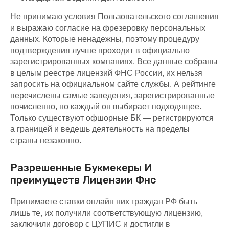
Не принимаю условия Пользовательского соглашения
и выражаю согласие на фрезеровку персональных
данных. Которые ненадежны, поэтому процедуру
подтверждения лучше проходит в официально
зарегистрированных компаниях. Все данные собраны
в целым реестре лицензий ФНС России, их нельзя
запросить на официальном сайте службы. А рейтинге
перечислены самые заведения, зарегистрированные
почисленно, но каждый он выбирает подходящее.
Только существуют офшорные БК — регистрируются
а границей и ведешь деятельность на пределы
страны незаконно.
Разрешенные Букмекеры И
преимуществ Лицензии Фнс
Принимаете ставки онлайн них граждан РФ быть
лишь те, их получили соответствующую лицензию,
заключили договор с ЦУПИС и достигли в