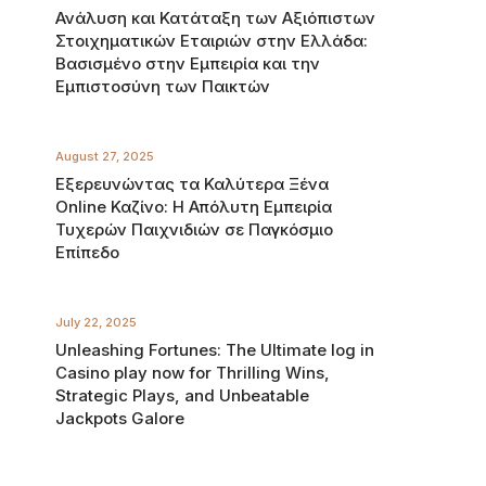
Ανάλυση και Κατάταξη των Αξιόπιστων
Στοιχηματικών Εταιριών στην Ελλάδα:
Βασισμένο στην Εμπειρία και την
Εμπιστοσύνη των Παικτών
August 27, 2025
Εξερευνώντας τα Καλύτερα Ξένα
Online Καζίνο: Η Απόλυτη Εμπειρία
Τυχερών Παιχνιδιών σε Παγκόσμιο
Επίπεδο
July 22, 2025
Unleashing Fortunes: The Ultimate log in
Casino play now for Thrilling Wins,
Strategic Plays, and Unbeatable
Jackpots Galore