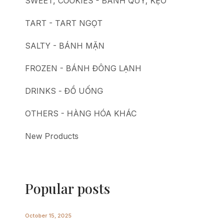
SWEET, COOKIES - BÁNH QUY, KẸO
TART - TART NGỌT
SALTY - BÁNH MẶN
FROZEN - BÁNH ĐÔNG LẠNH
DRINKS - ĐỒ UỐNG
OTHERS - HÀNG HÓA KHÁC
New Products
Popular posts
October 15, 2025