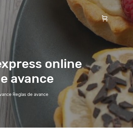
express online
de avance
 avance Reglas de avance