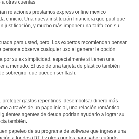
 a otras cuentas.
cian relaciones
prestamos express online mexico
da e inicio. Una nueva institución financiera que publique
ran justificación, y mucho más imponer una tarifa con su
ecuada para usted, pero. Los expertos recomiendan pensar
 persona observa cualquier uso al generar la opción.
ada por su ex simplicidad, especialmente si tienen una
er a menudo. El uso de una tarjeta de plástico también
e sobregiro, que pueden ser flash.
, proteger gastos repentinos, desembolsar dinero más
mo a través de un pago inicial, una relación romántica
 siguientes agentes de deuda podrían ayudarlo a lograr su
icia también.
 buen papeleo de su programa de software que ingresa una
ación a fondos (DTI) y otros puntos para saber cuándo