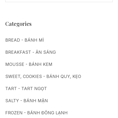
Categories
BREAD - BÁNH MÌ
BREAKFAST - ĂN SÁNG
MOUSSE - BÁNH KEM
SWEET, COOKIES - BÁNH QUY, KẸO
TART - TART NGỌT
SALTY - BÁNH MẶN
FROZEN - BÁNH ĐÔNG LẠNH