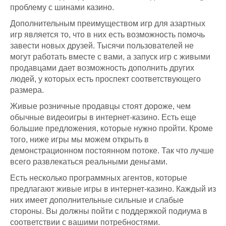
проблему с шинами казино.
Дополнительным преимуществом игр для азартных
игр является то, что в них есть возможность помочь
завести новых друзей. Тысячи пользователей не
могут работать вместе с вами, а запуск игр с живыми
продавцами дает возможность дополнить других
людей, у которых есть проспект соответствующего
размера.
Живые розничные продавцы стоят дороже, чем
обычные видеоигры в интернет-казино. Есть еще
большие предложения, которые нужно пройти. Кроме
того, ниже игры мы можем открыть в
демонстрационном постоянном потоке. Так что лучше
всего развлекаться реальными деньгами.
Есть несколько программных агентов, которые
предлагают живые игры в интернет-казино. Каждый из
них имеет дополнительные сильные и слабые
стороны. Вы должны пойти с поддержкой подиума в
соответствии с вашими потребностями.