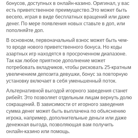
бонусов, доступных в онлайн-казино. Оригинал, у вас
есть приветственное преимущество.Это может быть
весело, играя в виде бесплатных вращений или даже
денег. По мере появления новых ставьте в доп, или
пополняйте доп.
В основном, первоначальный взнос может быть чем-
то вроде нового приветственного бонуса. Но коды
азартных игр находятся в просроченном диапазоне.
Так как любое приятное дополнение может
потребовать вкладчиков, чтобы рисковать 25-кратным
увеличением депозита девушки, бонус за повторную
установку включает в себя уменьшенный поток.
Альтернативной выгодой игорного заведения станет
рибейт. Это позволяет отдельным лицам вернуть долю
сокращений. В зависимости от игорного заведения
сумма денег может быть выплачена по объяснению
игрока, например, дополнительные деньги или даже
денежная выгода, позволяющая вам получить
онлайн-казино или помощь.