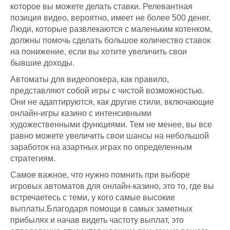
которое вы можете делать ставки. Релевантная
позиция видео, вероятно, имеет не более 500 денег.
Люди, которые развлекаются с маленьким котенком,
должны помочь сделать большое количество ставок
на понижение, если вы хотите увеличить свои
бывшие доходы.
Автоматы для видеопокера, как правило,
представляют собой игры с чистой возможностью.
Они не адаптируются, как другие стили, включающие
онлайн-игры казино с интенсивными
художественными функциями. Тем не менее, вы все
равно можете увеличить свои шансы на небольшой
заработок на азартных играх по определенным
стратегиям.
Самое важное, что нужно помнить при выборе
игровых автоматов для онлайн-казино, это то, где вы
встречаетесь с теми, у кого самые высокие
выплаты.Благодаря помощи в самых заметных
прибылях и начав видеть частоту выплат, это