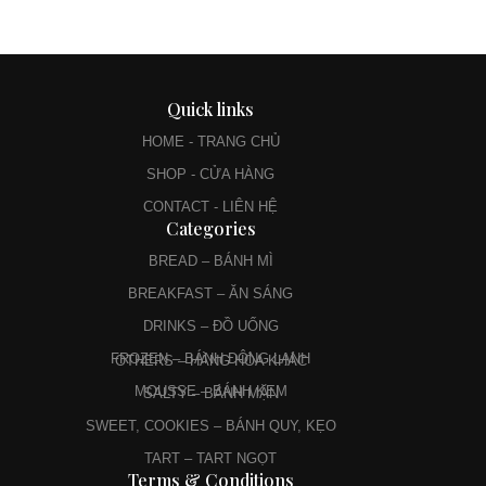
Quick links
HOME - TRANG CHỦ
SHOP - CỬA HÀNG
CONTACT - LIÊN HỆ
Categories
BREAD – BÁNH MÌ
BREAKFAST – ĂN SÁNG
DRINKS – ĐỒ UỐNG
FROZEN – BÁNH ĐÔNG LẠNH
OTHERS – HÀNG HÓA KHÁC
MOUSSE – BÁNH KEM
SALTY – BÁNH MẶN
SWEET, COOKIES – BÁNH QUY, KẸO
TART – TART NGỌT
Terms & Conditions