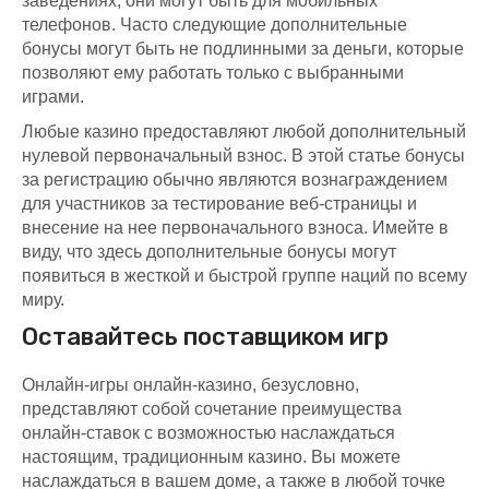
заведениях, они могут быть для мобильных
телефонов. Часто следующие дополнительные
бонусы могут быть не подлинными за деньги, которые
позволяют ему работать только с выбранными
играми.
Любые казино предоставляют любой дополнительный
нулевой первоначальный взнос. В этой статье бонусы
за регистрацию обычно являются вознаграждением
для участников за тестирование веб-страницы и
внесение на нее первоначального взноса. Имейте в
виду, что здесь дополнительные бонусы могут
появиться в жесткой и быстрой группе наций по всему
миру.
Оставайтесь поставщиком игр
Онлайн-игры онлайн-казино, безусловно,
представляют собой сочетание преимущества
онлайн-ставок с возможностью наслаждаться
настоящим, традиционным казино. Вы можете
наслаждаться в вашем доме, а также в любой точке