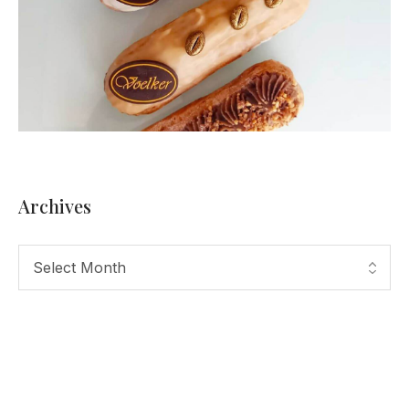
Archives