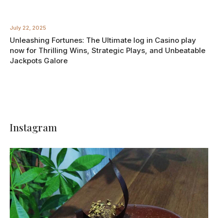
July 22, 2025
Unleashing Fortunes: The Ultimate log in Casino play
now for Thrilling Wins, Strategic Plays, and Unbeatable
Jackpots Galore
Instagram