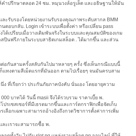
ห้คำปรึกษาตลอด 24 ชม. หมุนวงล้อรูเล็ต และอธิษฐานให้มัน
บและรับรองโดยหน่วยงานรับรองคุณภาพระดับสากล BMM
ตอบกลับ. Login เข้าระบบเพื่อตั้งค่า หรือเปลี่ยน pass
ึงได้เปรียบเมื่อวางเดิมพันจริงในระบบและคุณสมบัติของเกม
ื้อสปินฟรีภายในระบบสาธิตเกมสล็อต . ได้มากขึ้น และส่วน
ติดต่อกันสามครั้งสลับกันไปมาหลายๆ ครั้ง ซึ่งเห็นกรณีแบบนี้
ราก็แทงตามสีเม็ดแรกที่มันออก ตามไปเรื่อยๆ จนมันครบสาม
ง ที่เรียกว่า ประกันภัยภาคบังคับ นั่นเอง โดยอายุความ
 000 บาทได้ วันนี้ masii จึงได้รวบรวม ราคาเบี้ย พ.
รเซสเซอร์ที่มีเธรดมากขึ้นและการ์ดกราฟิกเพื่อจัดเก็บ
รเลือกเฉพาะสามารถอ้างอิงถึงกวดวิชาการตั้งค่าการเพิ่ม
และเราจะสามารถซื้อ พ.
ลอดทั้งวัน ไปกับ slot pg แหล่งรวมสล็อต pg ออนไลน์ ที่ให้