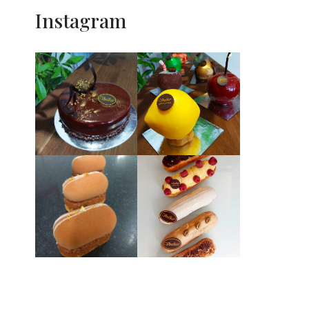
Instagram