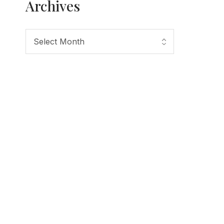
Archives