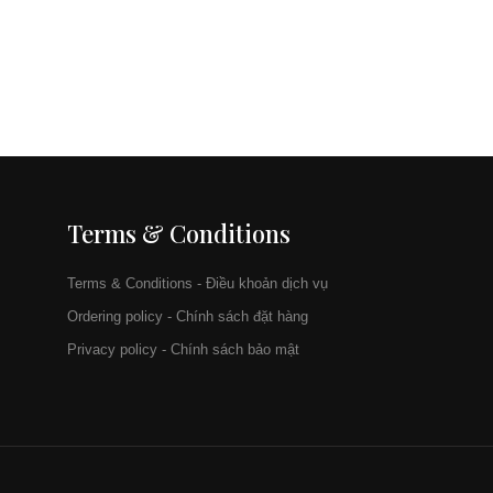
Terms & Conditions
Terms & Conditions - Điều khoản dịch vụ
Ordering policy - Chính sách đặt hàng
Privacy policy - Chính sách bảo mật