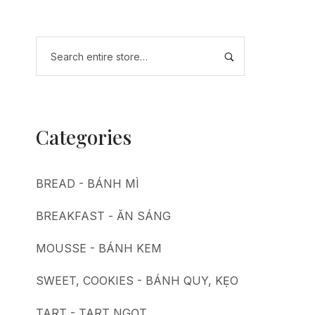
Categories
BREAD - BÁNH MÌ
BREAKFAST - ĂN SÁNG
MOUSSE - BÁNH KEM
SWEET, COOKIES - BÁNH QUY, KẸO
TART - TART NGỌT