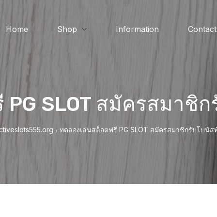
Home
Shop
Information
Contact
ี PG SLOT สมัครสมาชิกร
ctiveslots555.org
ทดลองเล่นสล็อตฟรี PG SLOT สมัครสมาชิกรับโบนัสท
/