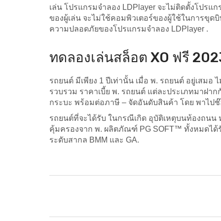
เล่น โปรแกรมจำลอง LDPlayer จะไม่ติดตั้งโปรแกร
ของผู้เล่น จะไม่ใช้คอมพิวเตอร์ของผู้ใช้ในการขุ
ความปลอดภัยของโปรแกรมจำลอง LDPlayer .
ทดลองเล่นสล็อต XO ฟรี 202
รถยนต์ มีเพียง 1 ปีเท่านั้น เมื่อ พ. รถยนต์ อยู่เสมอ 
รวบรวม ราคาเบี้ย พ. รถยนต์ แต่ละประเภทมาฝากก
กระบะ พร้อมต่อภาษี – จัดอันดับสินค้า โดย พาไปช๊
รถยนต์ที่จะได้รับ ในกรณีเกิด อุบัติเหตุบนท้องถนน
คุ้มครองจาก พ. ผลิตภัณฑ์ PG SOFT™ ทั้งหมดไ
ระดับสากล BMM และ GA.