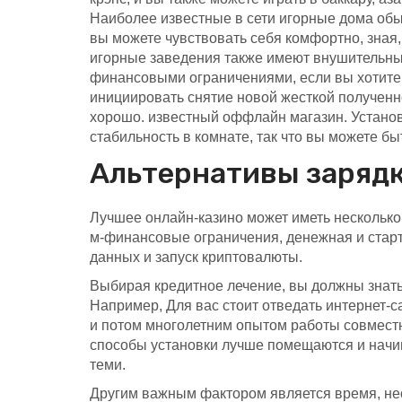
Наиболее известные в сети игорные дома обы
вы можете чувствовать себя комфортно, зная,
игорные заведения также имеют внушительны
финансовыми ограничениями, если вы хотите 
инициировать снятие новой жесткой полученно
хорошо. известный оффлайн магазин. Установ
стабильность в комнате, так что вы можете б
Альтернативы заряд
Лучшее онлайн-казино может иметь несколько
м-финансовые ограничения, денежная и старт
данных и запуск криптовалюты.
Выбирая кредитное лечение, вы должны знат
Например, Для вас стоит отведать интернет-
и потом многолетним опытом работы совмест
способы установки лучше помещаются и начи
теми.
Другим важным фактором является время, не