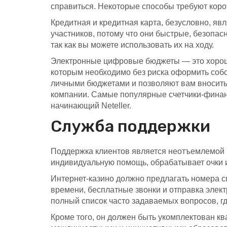
справиться. Некоторые способы требуют корот
Кредитная и кредитная карта, безусловно, яв
участников, потому что они быстрые, безопас
так как вы можете использовать их на ходу.
Электронные цифровые бюджеты — это хорошо
которым необходимо без риска оформить собс
личными бюджетами и позволяют вам вносить 
компании. Самые популярные счетчики-финансы
начинающий Neteller.
Служба поддержки
Поддержка клиентов является неотъемлемой ч
индивидуальную помощь, обрабатывает очки и
Интернет-казино должно предлагать номера сп
времени, бесплатные звонки и отправка элек
полный список часто задаваемых вопросов, г
Кроме того, он должен быть укомплектован 