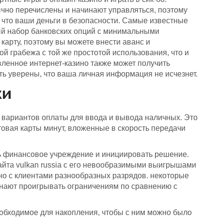
чно перечислены и начинают управляться, поэтому
 что ваши деньги в безопасности. Самые известные
й набор банковских опций с минимальными
карту, поэтому вы можете внести аванс и
й грабежа с той же простотой использования, что и
ленное интернет-казино также может получить
ыть уверены, что ваша личная информация не исчезнет.
ки
 вариантов оплаты для ввода и вывода наличных. Это
овая карты минут, вложенные в скорость передачи
ь финансовое учреждение и инициировать решение.
сайта
vulkan russia
с его невообразимыми выигрышами
но с клиентами разнообразных разрядов. некоторые
нают проигрывать ограничениям по сравнению с
обходимое для накопления, чтобы с ним можно было