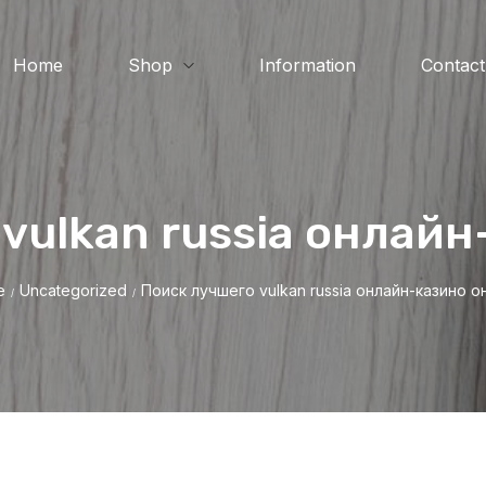
Home
Shop
Information
Contact
vulkan russia онлай
e
Uncategorized
Поиск лучшего vulkan russia онлайн-казино о
/
/