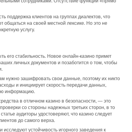
ельными сотрудниками. Отсутствие функций «прямо
ть поддержка клиентов на группах диалектов, что
т общаться на своей местной лексике. Но это не
нкретную услугу.
ть его стабильность. Новое онлайн-казино примет
аших личных документов и позаботится о том, чтобы
и.
ам нужно зашифровать свои данные, поэтому их никто
расходы и инициирует скорость передачи данных,
ную информацию.
редства в отличном казино в безопасности, — это
проверки со стороны надежных третьих сторон, в то
й статье аудиторы удостоверяют, что казино следует
лиентов до самого верха.
и исследуют устойчивость игорного заведения к