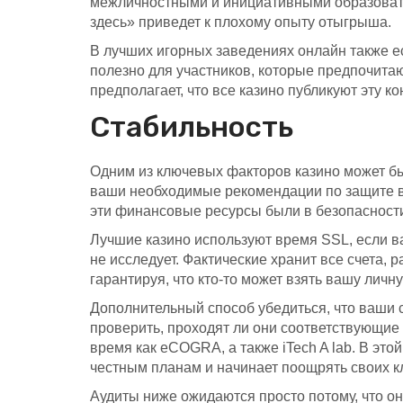
межличностными и инициативными образоват
здесь» приведет к плохому опыту отыгрыша.
В лучших игорных заведениях онлайн также ес
полезно для участников, которые предпочитаю
предполагает, что все казино публикуют эту ко
Стабильность
Одним из ключевых факторов казино может бы
ваши необходимые рекомендации по защите в
эти финансовые ресурсы были в безопасност
Лучшие казино используют время SSL, если в
не исследует. Фактические хранит все счета, 
гарантируя, что кто-то может взять вашу лич
Дополнительный способ убедиться, что ваши с
проверить, проходят ли они соответствующие 
время как eCOGRA, а также iTech A lab. В это
честным планам и начинает поощрять своих к
Аудиты ниже ожидаются просто потому, что он