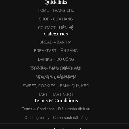
Quick links
HOME - TRANG CHỦ
SHOP - CỬA HÀNG
CONTACT - LIÊN HỆ
Categories
BREAD – BÁNH MÌ
BREAKFAST – ĂN SÁNG
DRINKS – ĐỒ UỐNG
FROZEN – BÁNH ĐÔNG LẠNH
OTHERS – HÀNG HÓA KHÁC
MOUSSE – BÁNH KEM
SALTY – BÁNH MẶN
SWEET, COOKIES – BÁNH QUY, KẸO
TART – TART NGỌT
Terms & Conditions
Terms & Conditions - Điều khoản dịch vụ
Ordering policy - Chính sách đặt hàng
Privacy policy - Chính sách bảo mật