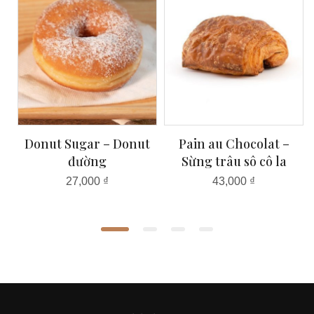
Donut Sugar – Donut
Pain au Chocolat –
n
đường
Sừng trâu sô cô la
27,000
₫
43,000
₫