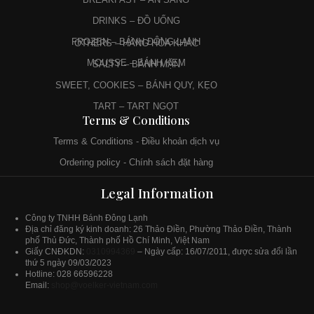
DRINKS – ĐỒ UỐNG
FROZEN – BÁNH ĐÔNG LẠNH
OTHERS – HÀNG HÓA KHÁC
MOUSSE – BÁNH KEM
SALTY – BÁNH MẶN
SWEET, COOKIES – BÁNH QUY, KẸO
TART – TART NGỌT
Terms & Conditions
Terms & Conditions - Điều khoản dịch vụ
Ordering policy - Chính sách đặt hàng
Privacy policy - Chính sách bảo mật
Legal Information
Công ty TNHH Bánh Đông Lạnh
Địa chỉ đăng ký kinh doanh: 26 Thảo Điền, Phường Thảo Điền, Thành
phố Thủ Đức, Thành phố Hồ Chí Minh, Việt Nam
Giấy
CNĐKDN:
0310994369
– Ngày cấp: 16/07/2011, được sửa đổi lần
thứ 5 ngày 09/03/2023
Hotline: 028 66596228
Email:
shop@voelker-vietnam.com