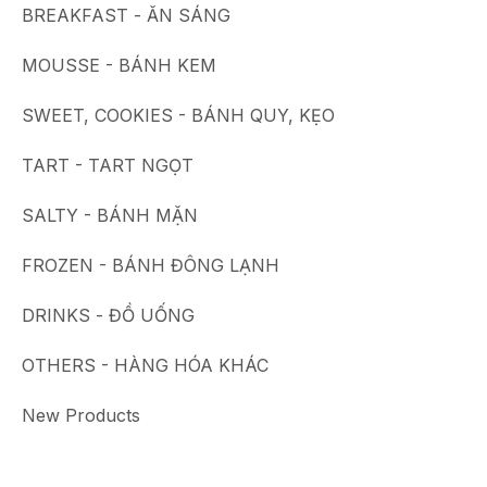
BREAKFAST - ĂN SÁNG
MOUSSE - BÁNH KEM
SWEET, COOKIES - BÁNH QUY, KẸO
TART - TART NGỌT
SALTY - BÁNH MẶN
FROZEN - BÁNH ĐÔNG LẠNH
DRINKS - ĐỒ UỐNG
OTHERS - HÀNG HÓA KHÁC
New Products