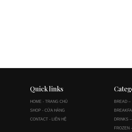
Quick links
Categ
HOME - TRANG CHỦ
BREAD –
SHOP - CỬA HÀNG
BREAKFA
CONTACT - LIÊN HỆ
DRINKS 
FROZEN 