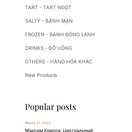
TART - TART NGỌT
SALTY - BÁNH MẶN
FROZEN - BÁNH ĐÔNG LẠNH
DRINKS - ĐỒ UỐNG
OTHERS - HÀNG HÓA KHÁC
New Products
Popular posts
March 27, 2023
Максим Криппа: Центральный