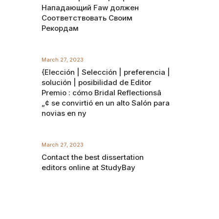
Нападающий Faw должен
Соответствовать Своим
Рекордам
March 27, 2023
{Elección | Selección | preferencia |
solución | posibilidad de Editor
Premio : cómo Bridal Reflectionsâ
„¢ se convirtió en un alto Salón para
novias en ny
March 27, 2023
Contact the best dissertation
editors online at StudyBay