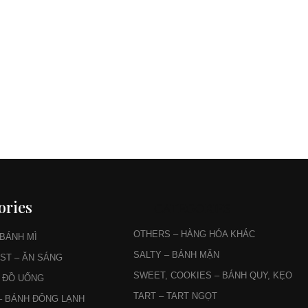
ories
CATEGORIES
OTHERS – HÀNG HÓA KHÁC
 BÁNH MÌ
SALTY – BÁNH MẶN
ST – ĂN SÁNG
SWEET, COOKIES – BÁNH QUY, KẸO
– ĐỒ UỐNG
TART – TART NGỌT
– BÁNH ĐÔNG LẠNH